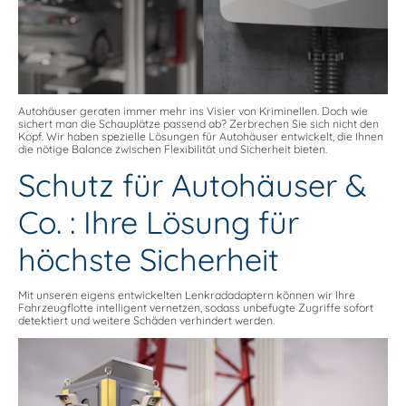
Autohäuser geraten immer mehr ins Visier von Kriminellen. Doch wie
sichert man die Schauplätze passend ab? Zerbrechen Sie sich nicht den
Kopf. Wir haben spezielle Lösungen für Autohäuser entwickelt, die Ihnen
die nötige Balance zwischen Flexibilität und Sicherheit bieten.
Schutz für Autohäuser &
Co. : Ihre Lösung für
höchste Sicherheit
Mit unseren eigens entwickelten Lenkradadaptern können wir Ihre
Fahrzeugflotte intelligent vernetzen, sodass unbefugte Zugriffe sofort
detektiert und weitere Schäden verhindert werden.