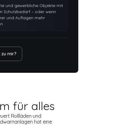
ate und gewerbliche Objekte mit
m Schutzbedarf – oder wenn
erer und Auflagen mehr
n.
 zu mir?
m für alles
euert Rollläden und
ndwarnanlagen hat eine