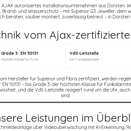
hr AJAX autorisiertes Installationsunternehmen aus Dorsten: 
Brand- und Wasserschutz – mit Superior G3 Jeweller, dem we
ch beraten, sauber montiert, zuverlässig betreut – in Dorste
chnik vom Ajax-zertifiziert
Grade 3 · EN 50131
VdS-Leitstelle
Höchste Klasse für Funk
24/7 aufgeschaltet
 vom Hersteller für Superior und Fibra zertifiziert, werden re
EN 50131 – bis Grade 3, der höchsten Klasse für Funkalarmtechn
issheit, und die VdS-Leitstelle reagiert rund um die Uhr, auc
sind.
sere Leistungen im Überbl
uchmeldeanlage über Videoüberwachung mit KI-Erkennung, R