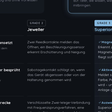
eug und ohne Vorwissen
auf Täter, die wissen, w
mitbringen.
GRADE 2
GRADE 3
Jeweller
Superior
Zwei Reedkontakte melden das
Magne
ansetzt
Öffnen; ein Beschleunigungssensor
Erkennt 
ht dem
erkennt Erschütterung und Neigung.
Magnetvo
fliegt so
er besprüht
Sabotagekontakt schlägt an, wenn
Aktiv
das Gerät abgerissen oder von der
Meldet s
Halterung genommen wird.
Farbe, P
r
wird – u
Anlage g
trecke
Verschlüsselte Zwei-Wege-Verbindung
Auswe
mit Frequenzsprungverfahren; eine
Superior