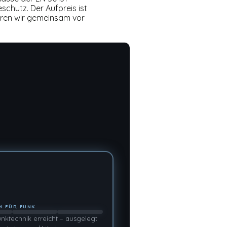
chutz. Der Aufpreis ist
lären wir gemeinsam vor
M FÜR FUNK
unktechnik erreicht – ausgelegt