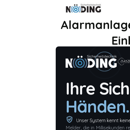
Alarmanlage
Ein
Ihre Sic
Händen.
Unser System kennt kein
Melder, die in Millisekunden 