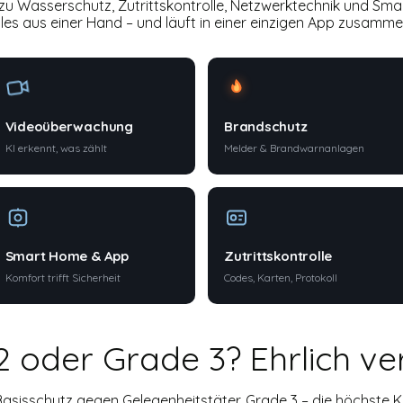
u Wasserschutz, Zutrittskontrolle, Netzwerktechnik und Sm
lles aus einer Hand – und läuft in einer einzigen App zusamme
Videoüberwachung
Brandschutz
KI erkennt, was zählt
Melder & Brandwarnanlagen
Smart Home & App
Zutrittskontrolle
Komfort trifft Sicherheit
Codes, Karten, Protokoll
 oder Grade 3? Ehrlich ve
 Basisschutz gegen Gelegenheitstäter. Grade 3 – die höchste K