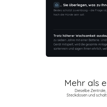
… Sie überlegen, was zu Ih
Beides schützt zuverlässig – die Frage ist
hoch die Hürde sein soll.
Trotz höherer Wachsamkeit ausdau
zu sieben Jahre mit einer Batterie. Und
Gerät mitspielt, wird die gesamte Anlag
sortenrein und sagen Ihnen ehrlich, welc
Mehr als e
Dieselbe Zentrale,
Steckdosen und schalt