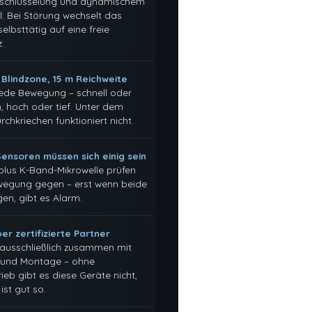
rschlüsselung und dynamischem
l: Bei Störung wechselt das
elbsttätig auf eine freie
.
 Blindzone, 15 m Reichweite
jede Bewegung – schnell oder
 hoch oder tief. Unter dem
rchkriechen funktioniert nicht.
Sensoren müssen sich einig sein
 plus K-Band-Mikrowelle prüfen
wegung gegen – erst wenn beide
en, gibt es Alarm.
er zertifizierte Partner
 ausschließlich zusammen mit
 und Montage – ohne
ieb gibt es diese Geräte nicht,
ist gut so.