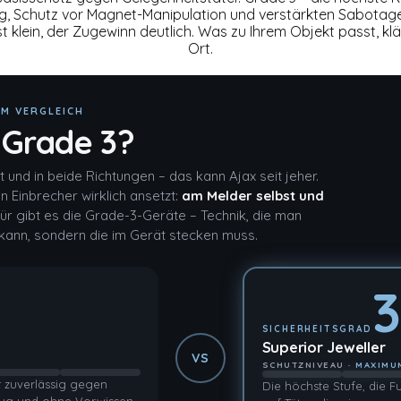
g, Schutz vor Magnet-Manipulation und verstärkten Sabotages
 klein, der Zugewinn deutlich. Was zu Ihrem Objekt passt, k
Ort.
IM VERGLEICH
 Grade 3?
t und in beide Richtungen – das kann Ajax seit jeher.
n Einbrecher wirklich ansetzt:
am Melder selbst und
r gibt es die Grade-3-Geräte – Technik, die man
n kann, sondern die im Gerät stecken muss.
3
SICHERHEITSGRAD
Superior Jeweller
VS
SCHUTZNIVEAU
· MAXIMU
t zuverlässig gegen
Die höchste Stufe, die F