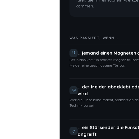
Täter, die mit einfachem Werkz
kommen.
WAS PASSIERT, WENN …
… jemand einen Magneten 
Der Klassiker: Ein starker Magnet täusc
Melder eine geschlossene Tür vor.
… der Melder abgeklebt od
wird
Wer die Linse blind macht, spaziert an de
Technik vorbei.
… ein Störsender die Funks
angreift