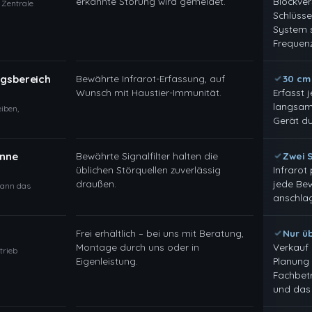
erkannte Störung wird gemeldet.
Blockve
 Zentrale
Schlüsse
System s
Frequenz
ngsbereich
Bewährte Infrarot-Erfassung, auf
30 cm
Wunsch mit Haustier-Immunität.
Erfasst 
langsam,
iben,
Gerät du
onne
Bewährte Signalfilter halten die
Zwei 
üblichen Störquellen zuverlässig
Infrarot
draußen.
jede Be
wann das
anschlag
Frei erhältlich – bei uns mit Beratung,
Nur üb
Montage durch uns oder in
Verkauf
trieb
Eigenleistung.
Planung
Fachbetr
und das 