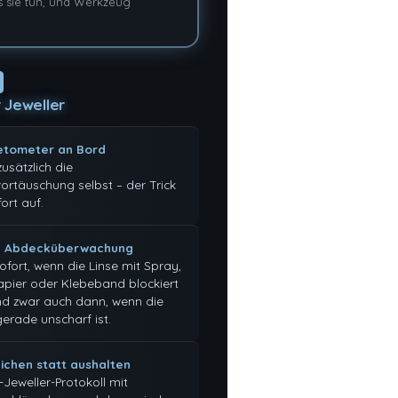
as sie tun, und Werkzeug
 Jeweller
tometer an Bord
zusätzlich die
rtäuschung selbst – der Trick
fort auf.
e Abdecküberwachung
ofort, wenn die Linse mit Spray,
apier oder Klebeband blockiert
nd zwar auch dann, wenn die
erade unscharf ist.
ichen statt aushalten
-Jeweller-Protokoll mit