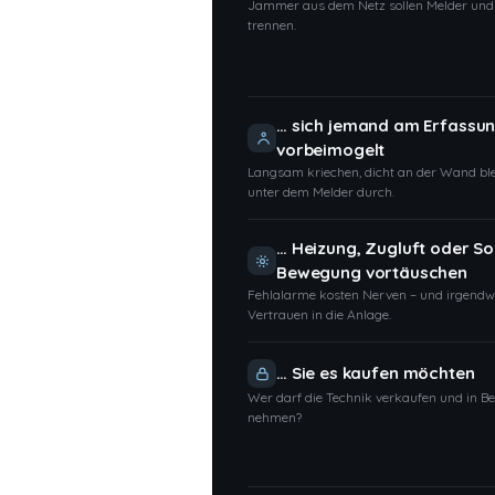
Jammer aus dem Netz sollen Melder und
trennen.
… sich jemand am Erfassu
vorbeimogelt
Langsam kriechen, dicht an der Wand ble
unter dem Melder durch.
… Heizung, Zugluft oder S
Bewegung vortäuschen
Fehlalarme kosten Nerven – und irgend
Vertrauen in die Anlage.
… Sie es kaufen möchten
Wer darf die Technik verkaufen und in Be
nehmen?