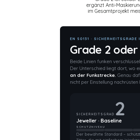
ergänzt Anti-Maskierun
im Gesamtprojekt meist
EN 50131 · SICHERHEITSGRADE 
Grade 2 oder
Beide Linien funken verschlüssel
Der Unterschied liegt dort, wo ei
an der Funkstrecke.
Genau dafü
nicht per Einstellung nachrüste
2
SICHERHEITSGRAD
Jeweller · Baseline
SCHUTZNIVEAU
Der bewährte Standard – schütz