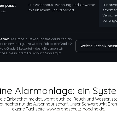
Für Wohnhaus, Wohnung und Gewerbe
Für priv
nen passt
mit üblichem Schutzbedarf.
erhöhte
, wie
Versich
verlange
ernd:
Die Grade-3-Bewegungsmelder laufen bis
 noch etwas ist gut zu wissen: Sobald ein Grade-2-
Welche Technik passt
e als Grade 2 bewertet – deshalb planen wir
he Linie in Ihrem Fall wirklich Sinn ergibt.
ine Alarmanlage: ein Syste
 die Einbrecher meldet, warnt auch bei Rauch und Wasser, st
et nachts nur die Außenhaut scharf. Unser Schwerpunkt Bra
eigene Fachseite:
www.brandschutz-noeding.de.