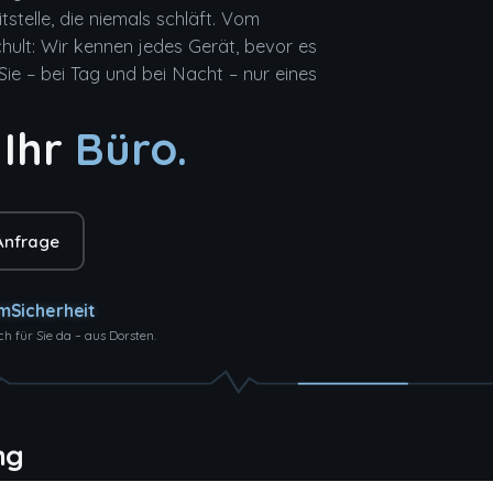
tstelle, die niemals schläft. Vom
schult: Wir kennen jedes Gerät, bevor es
e – bei Tag und bei Nacht – nur eines
 Ihr
Lager.
Anfrage
Sicherheit
ch für Sie da – aus Dorsten.