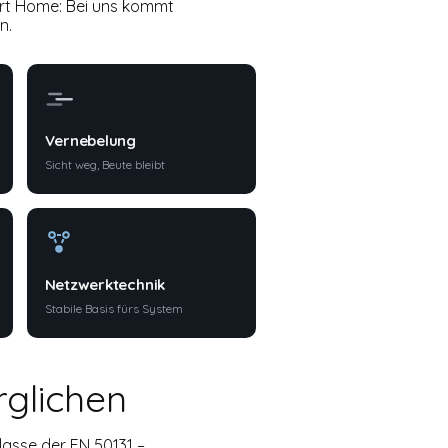
art Home: Bei uns kommt
n.
Vernebelung
Sicht weg, Beute bleibt
Netzwerktechnik
Stabile Basis fürs System
rglichen
lasse der EN 50131 –