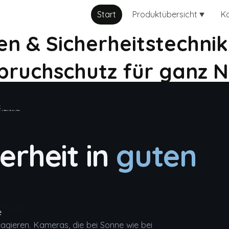
Start
Produktübersicht
K
n & Sicherheitstechnik 
bruchschutz für ganz 
herheit in
guten
e
Müdigkeit.
reagieren. Kameras, die bei Sonne wie bei